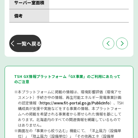
サーバー室面積
備考
一覧へ戻る
TSH GX情報プラットフォーム「GX事業」のご利用にあたって
のご注意
本プラットフォームに掲載の情報は、環境影響評価（環境アセ
スメント）手続き中の情報、再生可能エネルギー発電事業計画
の認定情報（
https://www.fit-portal.go.jp/PublicInfo
）、TSH
構成員が支援や実施などをする事業の情報、本プラットフォー
ムへの掲載を希望される事業者から寄せられた情報を基にして
おります。北海道内のすべての関連情報を網羅しているもので
はありません。
画面左の「事業から絞り込む」機能にて、「洋上風力（設備単
位）」「陸上風力（設備単位）」「その他再エネ（設備単