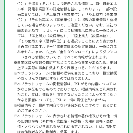
位）」を選択することにより表示される情報は、再生可能エネ
ルギー発電事業計画の認定情報を基にしております。一部の設
備においては、「洋上風力（事業単位）」「陸上風力（事業単
位）」「その他再エネ（事業単位）」に掲載の事業情報と重複
している場合がありますので、ご注意ください。なお、当初の
画面表示及び「リセット」により初期表示に戻った一覧におい
ては、「洋上風力（設備単位）」「陸上風力（設備単位）」
「その他再エネ（設備単位）」を選択することにより表示され
る再生可能エネルギー発電事業計画の認定情報は、一覧に含ま
れません。また、右上の「全件ダウンロード」によりダウンロ
ードされる情報については、すべての情報が含まれます。
事業区域が複数の市町村などにまたがる事業があるため、地図
上では実際の事業件数より多く表示されることがあります。
本プラットフォームは情報の提供を目的としており、投資勧誘
やあっせんを目的とするものではありません。
本プラットフォームの掲載情報は、TSHがその内容についてい
かなる保証もするものではありません。掲載情報をご利用され
たこと、又は、情報を利用できなかったことによって生じたい
かなる損害についても、TSHは一切の責任を負いません。
掲載情報は、最新の内容でない場合がありますので、あらかじ
めご了承ください。
本プラットフォームに表示される情報の著作権及びその他一切
の知的財産権（著作権・意匠権・特許権・実用新案権・商標
権・ノウハウが含まれるがこれに限定されない。）は、TSH又
は著作権者などの権利者に帰属します。