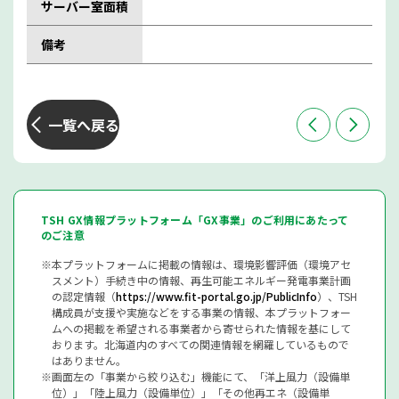
サーバー室面積
備考
一覧へ戻る
TSH GX情報プラットフォーム「GX事業」のご利用にあたって
のご注意
本プラットフォームに掲載の情報は、環境影響評価（環境アセ
スメント）手続き中の情報、再生可能エネルギー発電事業計画
の認定情報（
https://www.fit-portal.go.jp/PublicInfo
）、TSH
構成員が支援や実施などをする事業の情報、本プラットフォー
ムへの掲載を希望される事業者から寄せられた情報を基にして
おります。北海道内のすべての関連情報を網羅しているもので
はありません。
画面左の「事業から絞り込む」機能にて、「洋上風力（設備単
位）」「陸上風力（設備単位）」「その他再エネ（設備単