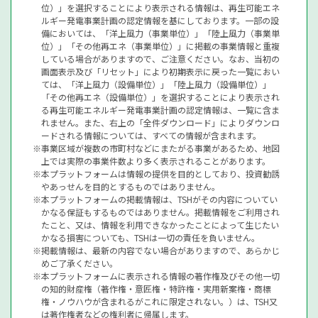
位）」を選択することにより表示される情報は、再生可能エネ
ルギー発電事業計画の認定情報を基にしております。一部の設
備においては、「洋上風力（事業単位）」「陸上風力（事業単
位）」「その他再エネ（事業単位）」に掲載の事業情報と重複
している場合がありますので、ご注意ください。なお、当初の
画面表示及び「リセット」により初期表示に戻った一覧におい
ては、「洋上風力（設備単位）」「陸上風力（設備単位）」
「その他再エネ（設備単位）」を選択することにより表示され
る再生可能エネルギー発電事業計画の認定情報は、一覧に含ま
れません。また、右上の「全件ダウンロード」によりダウンロ
ードされる情報については、すべての情報が含まれます。
事業区域が複数の市町村などにまたがる事業があるため、地図
上では実際の事業件数より多く表示されることがあります。
本プラットフォームは情報の提供を目的としており、投資勧誘
やあっせんを目的とするものではありません。
本プラットフォームの掲載情報は、TSHがその内容についてい
かなる保証もするものではありません。掲載情報をご利用され
たこと、又は、情報を利用できなかったことによって生じたい
かなる損害についても、TSHは一切の責任を負いません。
掲載情報は、最新の内容でない場合がありますので、あらかじ
めご了承ください。
本プラットフォームに表示される情報の著作権及びその他一切
の知的財産権（著作権・意匠権・特許権・実用新案権・商標
権・ノウハウが含まれるがこれに限定されない。）は、TSH又
は著作権者などの権利者に帰属します。