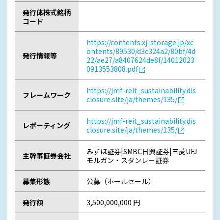
発行体株式銘柄
コード
https://contents.xj-storage.jp/xc
ontents/89530/d3c324a2/80bf/4d
発行情報等
22/ae27/a8407624de8f/14012023
0913553808.pdf
https://jmf-reit_sustainability.dis
フレームワーク
closure.site/ja/themes/135/
https://jmf-reit_sustainability.dis
レポーティング
closure.site/ja/themes/135/
みずほ証券|SMBC日興証券|三菱UFJ
主幹事証券会社
モルガン・スタンレー証券
募集形態
公募（ホールセール）
発行額
3,500,000,000 円