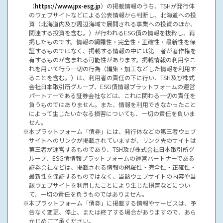
（
https://www.jpx-esg.jp
）の掲載情報のうち、TSHが発行体
のウェブサイトなどによる公表情報から判断し、北海道への投
資（北海道内及び周辺海域で展開される事業への投資のほか、
関連する投資を含む。）が行われるESG債の情報を抜粋し、再
掲したものです。情報の網羅性・完全性・正確性・最新性を保
証するものではなく、掲載する情報の中には第三者が著作権を
有するものが含まれる可能性があります。掲載情報の利用やこ
れを用いて行う一切の行為（編集・加工などした情報を利用す
ることを含む。）は、利用者の責任の下に行い、TSH及び株式
会社日本取引所グループ、ESG債情報プラットフォームの運営
パートナーである証券会社などは、これに関わる一切の責任を
負うものではありません。また、情報を利用できなかったこと
によって生じたいかなる損害についても、一切の責任を負いま
せん。
本プラットフォーム「債券」には、発行体などの第三者ウェブ
サイトへのリンクが掲載されていますが、リンク先のサイトは
第三者が運営するものであり、TSH及び株式会社日本取引所グ
ループ、ESG債情報プラットフォームの運営パートナーである
証券会社などは、掲載される情報の網羅性・完全性・正確性・
最新性を保証するものではなく、当該ウェブサイトの内容や当
該ウェブサイトを利用したことにより生じた損害などについ
て、一切の責任を負うものではありません。
本プラットフォーム「債券」に掲載する情報やサービスは、予
告なく変更、停止、または終了する場合がありますので、あら
かじめご了承ください。